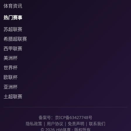
体育资讯
热门赛事
苏超联赛
希腊超联赛
西甲联赛
美洲杯
世界杯
欧联杯
亚洲杯
土超联赛
备案号：京ICP备63427748号
隐私政策
|
用户协议
|
免责声明
|
联系我们
© 2026 z66体育 · 版权所有